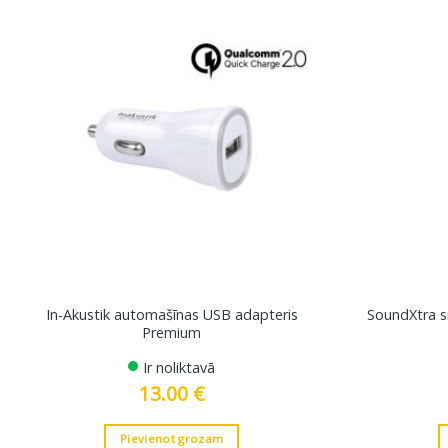
In-Akustik automašīnas USB adapteris
SoundXtra s
Premium
Ir noliktavā
13.00
€
Pievienot grozam