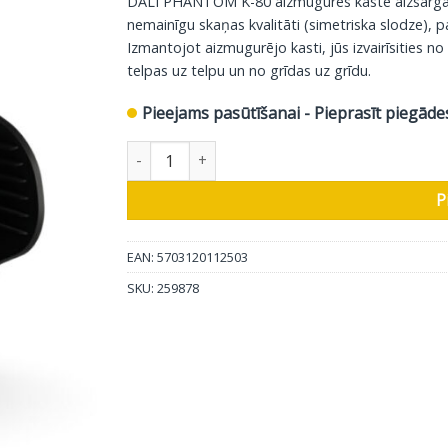
DALI PHANTOM K-80 aizmugures kaste aizsargā s
nemainīgu skaņas kvalitāti (simetriska slodze), p
Izmantojot aizmugurējo kasti, jūs izvairīsities
telpas uz telpu un no grīdas uz grīdu.
Pieejams pasūtīšanai - Pieprasīt piegāde
DALI aizmugurējā kaste Phantom K-80 daudzum
P
EAN: 5703120112503
SKU:
259878