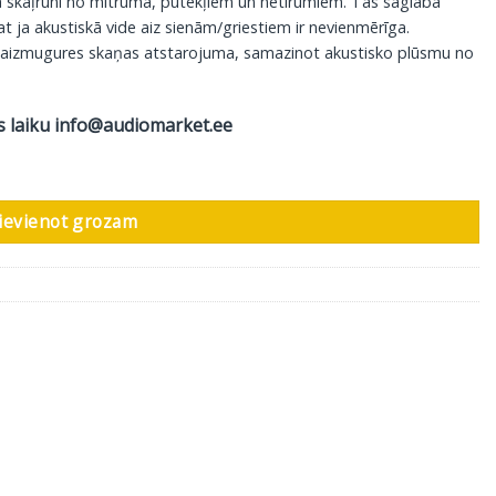
kaļruni no mitruma, putekļiem un netīrumiem. Tas saglabā
at ja akustiskā vide aiz sienām/griestiem ir nevienmērīga.
 no aizmugures skaņas atstarojuma, samazinot akustisko plūsmu no
s laiku
info@audiomarket.ee
s
ievienot grozam