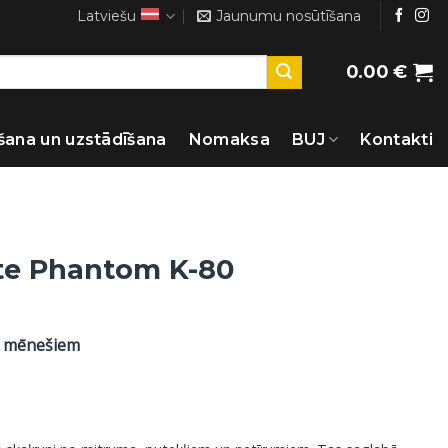
Latviešu
Jaunumu nosūtīšana
0.00
€
šana un uzstādīšana
Nomaksa
BUJ
Kontakti
te Phantom K-80
8 mēnešiem