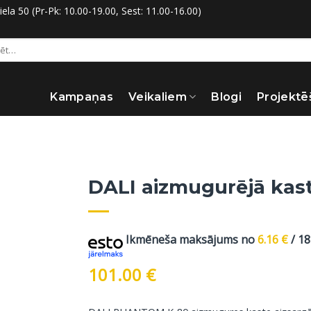
la 50 (Pr-Pk: 10.00-19.00, Sest: 11.00-16.00)
:
Kampaņas
Veikaliem
Blogi
Projektē
DALI aizmugurējā kas
Ikmēneša maksājums no
6.16
€
/ 1
101.00
€