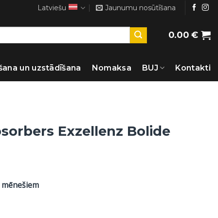
Latviešu
Jaunumu nosūtīšana
0.00
€
šana un uzstādīšana
Nomaksa
BUJ
Kontakti
sorbers Exzellenz Bolide
2 mēnešiem