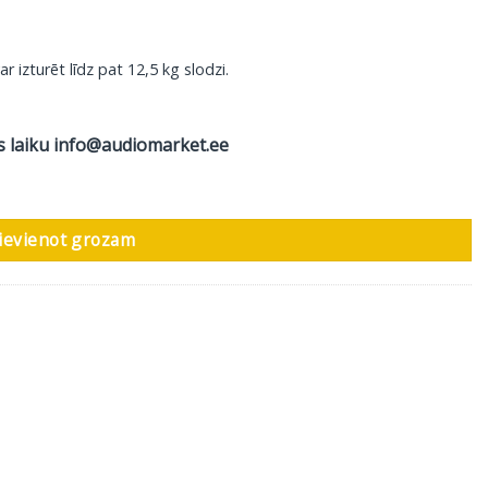
 izturēt līdz pat 12,5 kg slodzi.
s laiku
info@audiomarket.ee
Absorber, 4 gab. daudzums
ievienot grozam