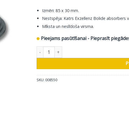
Izmēri: 85 x 30 mm.
Nestspēja: Katrs Exzellenz Bolide absorbers var
Mīksta un neslīdoša virsma.
Pieejams pasūtīšanai - Pieprasīt piegāde
In-Akustik Atbalsta Absorbers Exzellenz Bolide 
P
SKU:
008550