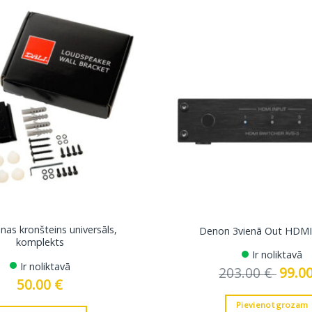
nas kronšteins universāls,
Denon 3vienā Out HDMI 
komplekts
Ir noliktavā
Ir noliktavā
203.00
€
Origina
99.0
price
50.00
€
was:
203.00 
Pievienot grozam