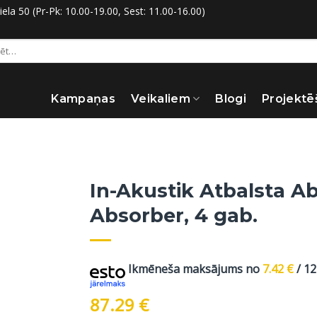
la 50 (Pr-Pk: 10.00-19.00, Sest: 11.00-16.00)
:
Kampaņas
Veikaliem
Blogi
Projektē
In-Akustik Atbalsta Ab
Absorber, 4 gab.
Ikmēneša maksājums no
7.42
€
/ 1
87.29
€