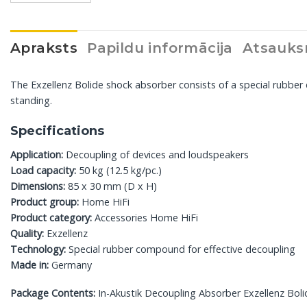
Apraksts
Papildu informācija
Atsauks
The Exzellenz Bolide shock absorber consists of a special rubbe
standing.
Specifications
Application:
Decoupling of devices and loudspeakers
Load capacity:
50 kg (12.5 kg/pc.)
Dimensions:
85 x 30 mm (D x H)
Product group:
Home HiFi
Product category:
Accessories Home HiFi
Quality:
Exzellenz
Technology:
Special rubber compound for effective decoupling
Made in:
Germany
Package Contents:
In-Akustik Decoupling Absorber Exzellenz Boli