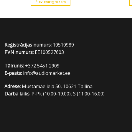
Pievienot grozam
Reģistrācijas numurs:
10510989
PVN numurs:
EE100527603
Tālrunis:
+372 5451 2909
E-pasts:
info@audiomarket.ee
Adrese:
Mustamäe iela 50, 10621 Tallina
Darba laiks:
P-Pk (10.00-19.00), S (11.00-16.00)