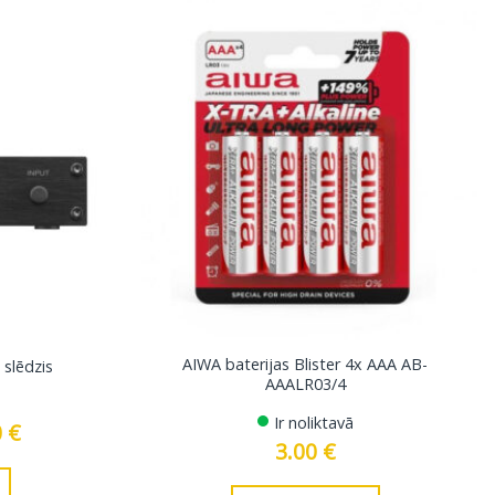
AIWA baterijas Blister 4x AAA AB-
slēdzis
AAALR03/4
Ir noliktavā
l
0
€
Current
price
3.00
€
is:
€.
99.00 €.