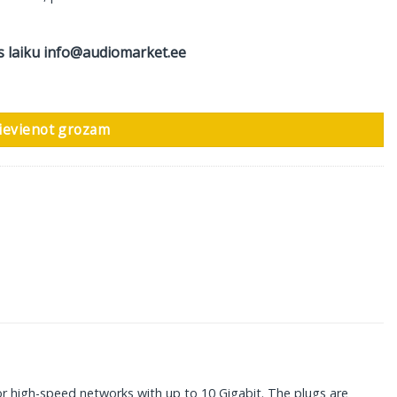
s laiku
info@audiomarket.ee
 m daudzums
ievienot grozam
or high-speed networks with up to 10 Gigabit. The plugs are