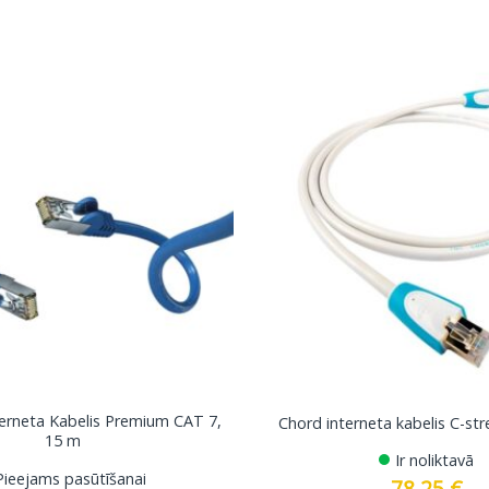
terneta Kabelis Premium CAT 7,
Chord interneta kabelis C-st
15 m
Ir noliktavā
Pieejams pasūtīšanai
78.25
€