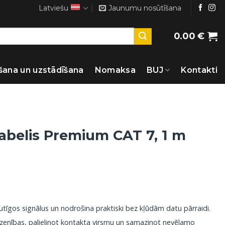
Latviešu
Jaunumu nosūtīšana
0.00
€
šana un uzstādīšana
Nomaksa
BUJ
Kontakti
Kabelis Premium CAT 7, 1 m
utīgos signālus un nodrošina praktiski bez kļūdām datu pārraidi.
līdzenības, palielinot kontakta virsmu un samazinot nevēlamo