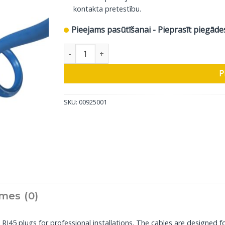
kontakta pretestību.
Pieejams pasūtīšanai - Pieprasīt piegāde
In-Akustik Interneta Kabelis Premium CAT 7, 1
P
SKU:
00925001
mes (0)
45 plugs for professional installations. The cables are designed f