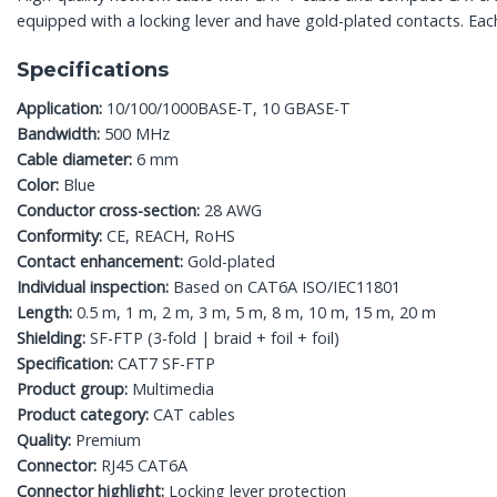
equipped with a locking lever and have gold-plated contacts. Each
Specifications
Application:
10/100/1000BASE-T, 10 GBASE-T
Bandwidth:
500 MHz
Cable diameter:
6 mm
Color:
Blue
Conductor cross-section:
28 AWG
Conformity:
CE, REACH, RoHS
Contact enhancement:
Gold-plated
Individual inspection:
Based on CAT6A ISO/IEC11801
Length:
0.5 m, 1 m, 2 m, 3 m, 5 m, 8 m, 10 m, 15 m, 20 m
Shielding:
SF-FTP (3-fold | braid + foil + foil)
Specification:
CAT7 SF-FTP
Product group:
Multimedia
Product category:
CAT cables
Quality:
Premium
Connector:
RJ45 CAT6A
Connector highlight:
Locking lever protection