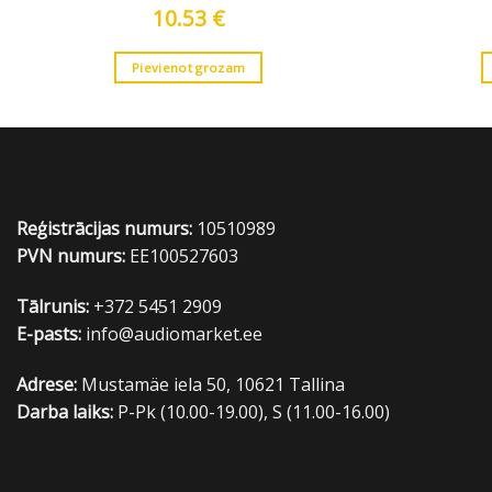
10.53
€
Pievienot grozam
Reģistrācijas numurs:
10510989
PVN numurs:
EE100527603
Tālrunis:
+372 5451 2909
E-pasts:
info@audiomarket.ee
Adrese:
Mustamäe iela 50, 10621 Tallina
Darba laiks:
P-Pk (10.00-19.00), S (11.00-16.00)