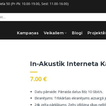
la 50 (Pr-Pk: 10.00-19.00, Sest: 11.00-16.00)
:
Kampaņas
Veikaliem
Blogi
Projektē
In-Akustik Interneta 
7.00
€
Datu pārraide: Pārraida datus līdz 10 Gbit/s.
Ekranējums: Trīskāršais ekranējums aizsargā j
24k zelta pārklājums: Zelts izlīdzina sīkas ne