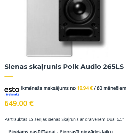
Sienas skaļrunis Polk Audio 265LS
Ikmēneša maksājums no
19.94
€
/ 60 mēnešiem
649.00
€
Pārtrauktās LS sērijas sienas Skaļrunis ar draiveriem Dual 6.5″
Pieejams pasūtīšanai - Pieprasīt piegādes laiku