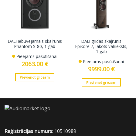
DALI iebūvējamais skaļrunis
DALI grīdas skaļrunis
Phantom S-80, 1 gab
Epikore 7, lakots valrieksts,
1 gab
Pieejams pasūtīšanai
Pieejams pasūtīšanai
2063.00
€
9999.00
€
Pievienot grozam
Pievienot grozam
Reģistrācijas numurs:
10510989