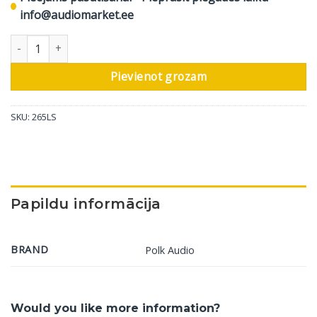
info@audiomarket.ee
Sienas skaļrunis Polk Audio 265LS daudzums
Pievienot grozam
SKU:
265LS
Papildu informācija
BRAND
Polk Audio
Would you like more information?