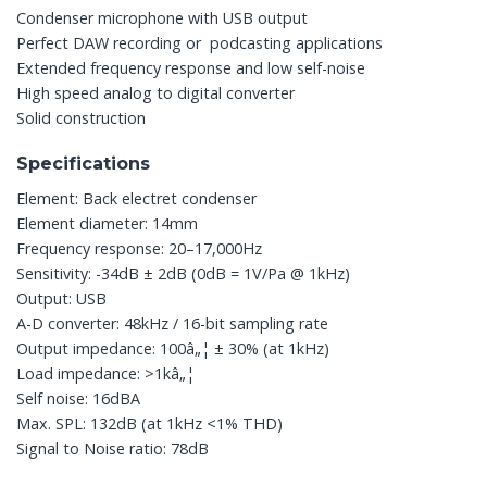
Condenser microphone with USB output
Perfect DAW recording or podcasting applications
Extended frequency response and low self-noise
High speed analog to digital converter
Solid construction
Specifications
Element: Back electret condenser
Element diameter: 14mm
Frequency response: 20–17,000Hz
Sensitivity: -34dB ± 2dB (0dB = 1V/Pa @ 1kHz)
Output: USB
A-D converter: 48kHz / 16-bit sampling rate
Output impedance: 100â„¦ ± 30% (at 1kHz)
Load impedance: >1kâ„¦
Self noise: 16dBA
Max. SPL: 132dB (at 1kHz <1% THD)
Signal to Noise ratio: 78dB