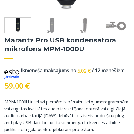
Marantz Pro USB kondensatora
mikrofons MPM-1000U
Ikmēneša maksājums no
5.02
€
/ 12 mēnešiem
59.00
€
MPM-1000U ir lieliski piemērots pārraižu lietojumprogrammām
vai augstas kvalitātes audio ierakstīšanai datorā vai digitālajā
audio darba stacijā (DAW). Iebūvēts draiveris nodrošina plug-
and-play USB darbību, un tā vienmērīgā frekvences atbilde
pieliks izcilu gala punktu jebkuram projektam.