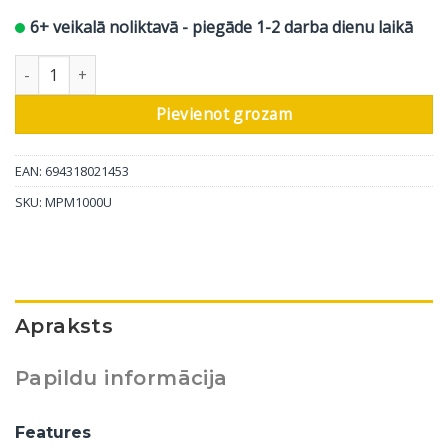
6+ veikalā noliktavā - piegāde 1-2 darba dienu laikā
Marantz Pro USB kondensatora mikrofons MPM-1000U daudzum
Pievienot grozam
EAN: 694318021453
SKU:
MPM1000U
Apraksts
Papildu informācija
Features