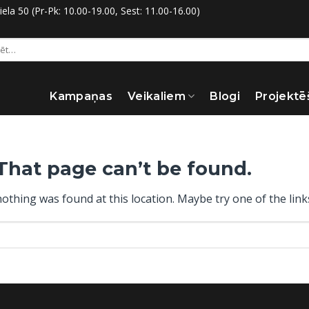
la 50 (Pr-Pk: 10.00-19.00, Sest: 11.00-16.00)
:
Kampaņas
Veikaliem
Blogi
Projektē
That page can’t be found.
 nothing was found at this location. Maybe try one of the lin