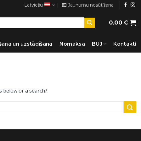
Latviešu
Jaunumu nosūtīšana
0.00
€
šana un uzstādīšana
Nomaksa
BUJ
Kontakti
ks below or a search?