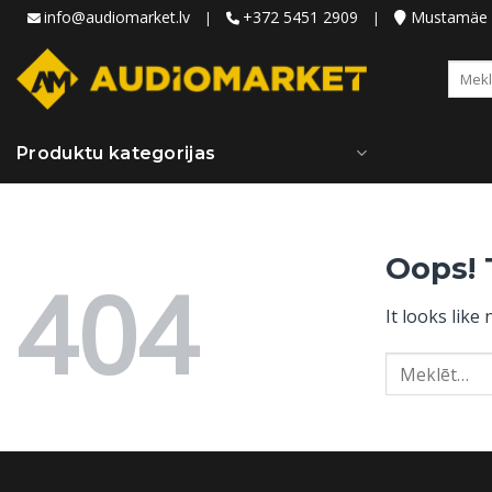
Skip
info@audiomarket.lv
+372 5451 2909
Mustamäe ie
|
|
to
content
Meklēt
Produktu kategorijas
Oops! 
404
It looks like