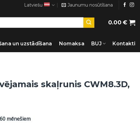
Latviešu
Jaunumu nosūtīšana
0.00
€
šana un uzstādīšana
Nomaksa
BUJ
Kontakti
ūvējamais skaļrunis CWM8.3D,
 60 mēnešiem