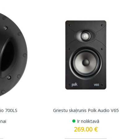
dio 700LS
Griestu skaļrunis Polk Audio V65
nai
Ir noliktavā
269.00
€