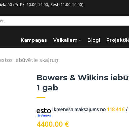
la 50 (Pr-Pk: 10.00-19.00, Sest: 11.00-16.00)
:
Kampaņas
Veikaliem
Blogi
Projektē
estos iebūvētie skaļruņi
Bowers & Wilkins ieb
1 gab
Ikmēneša maksājums no
118.44
€
/
4400.00
€