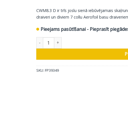
CWM8.3 D ir trīs joslu sienā iebūvējamais skaļru
draiveri un diviem 7 collu Aerofoil basu draiverie
Pieejams pasūtīšanai - Pieprasīt piegāde
Bowers & Wilkins iebūvējamais skaļrunis CWM8
P
SKU:
FP39349