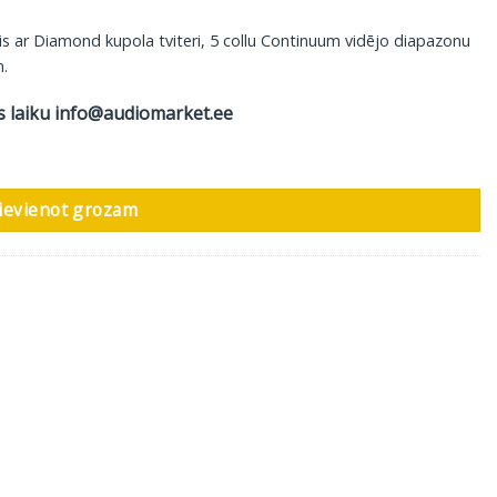
nis ar Diamond kupola tviteri, 5 collu Continuum vidējo diapazonu
m.
s laiku
info@audiomarket.ee
.3D, 1 gab daudzums
ievienot grozam