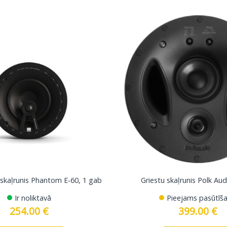
 skaļrunis Phantom E-60, 1 gab
Griestu skaļrunis Polk Au
Ir noliktavā
Pieejams pasūtīša
254.00
€
399.00
€