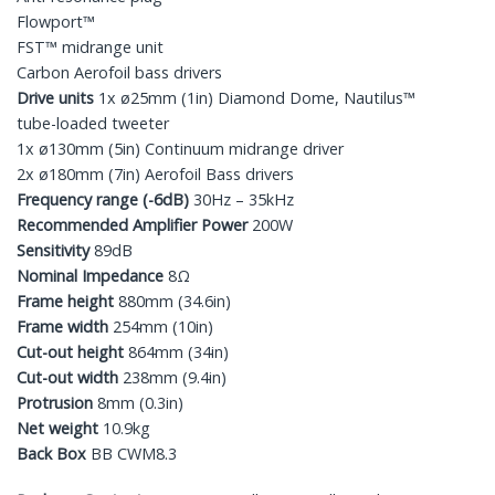
Flowport™
FST™ midrange unit
Carbon Aerofoil bass drivers
Drive units
1x ø25mm (1in) Diamond Dome, Nautilus™
tube-loaded tweeter
1x ø130mm (5in) Continuum midrange driver
2x ø180mm (7in) Aerofoil Bass drivers
Frequency range (-6dB)
30Hz – 35kHz
Recommended Amplifier Power
200W
Sensitivity
89dB
Nominal Impedance
8Ω
Frame height
880mm (34.6in)
Frame width
254mm (10in)
Cut-out height
864mm (34in)
Cut-out width
238mm (9.4in)
Protrusion
8mm (0.3in)
Net weight
10.9kg
Back Box
BB CWM8.3