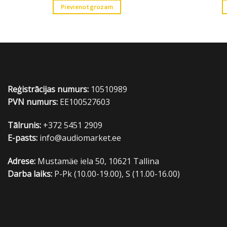
Pievienot grozam
Reģistrācijas numurs:
10510989
PVN numurs:
EE100527603
Tālrunis:
+372 5451 2909
E-pasts:
info@audiomarket.ee
Adrese:
Mustamäe iela 50, 10621 Tallina
Darba laiks:
P-Pk (10.00-19.00), S (11.00-16.00)