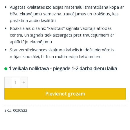
Augstas kvalitātes izolācijas materiālu izmantošana kopā ar
blīvu ekranējumu samazina traucējumus un trokšņus, kas
pasliktina audio kvalitāti.
Koaksiālais dizains: “karstais” signāla vadītājs atrodas
centrā, un signāls tiek aizsargāts pret traucējumiem ar
apkārtējo ekranējumu.
Star zemfrekvences skaļruņa kabelis ir ideāli piemērots
mājas kinozālei, hi-fi un multimediju lietojumiem.
1 veikalā noliktavā - piegāde 1-2 darba dienu laikā
In-Akustik Sabvūfers koaksiālā kabeļa Star Y-Sub, RCA - 2 RCA, 
Pievienot grozam
SKU:
0030822