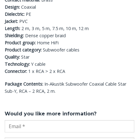
Design:
Coaxial
Dielectric:
PE
Jacket:
PVC
Length:
2 m, 3 m, 5 m, 7.5 m, 10 m, 12 m
Shielding:
Dense copper braid
Product group:
Home HiFi
Product category:
Subwoofer cables
Quality:
Star
Technology:
Y cable
Connector:
1 x RCA > 2 x RCA
Package Contents:
In-Akustik Subwoofer Coaxial Cable Star
Sub-Y, RCA – 2 RCA, 2 m.
Would you like more information?