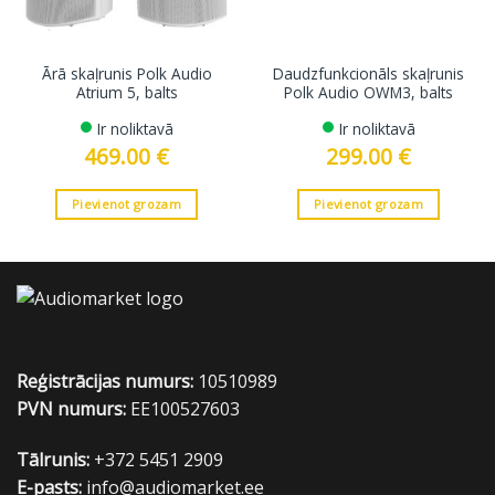
Ārā skaļrunis Polk Audio
Daudzfunkcionāls skaļrunis
Atrium 5, balts
Polk Audio OWM3, balts
Ir noliktavā
Ir noliktavā
469.00
€
299.00
€
Pievienot grozam
Pievienot grozam
Reģistrācijas numurs:
10510989
PVN numurs:
EE100527603
Tālrunis:
+372 5451 2909
E-pasts:
info@audiomarket.ee